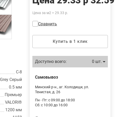
Цена
29.33 р
32.59
Цена за м2 = 29.33 р.
Сравнить
Купить в 1 клик
Доступно всего:
0 шт.
С-8
Самовывоз
Grey Серый
0.5 мм
Минский р-н., аг. Колодищи, ул.
Тенистая, д. 26
Премьер
Пн - Пт: с 09:00 до 18:00
VALORI®
Сб: с 10:00 до 16:00
1200 мм