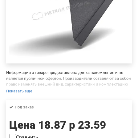
Информация о товаре предоставлена для ознакомления и не
является публичной офертой. Производители оставляют за собой
право изменять внешний вид, характеристики и комплектацию
товара, предварительно не уведомляя продавцов и потребителей.
Показать еще
Просим вас отнестись с пониманием к данному факту и заранее
приносим извинения за возможные неточности в описании и
Под заказ
фотографиях товара. Будем благодарны вам за сообщение об
ошибках — это поможет сделать наш каталог еще точнее!
Цена
18.87 р
23.59
Сравнить