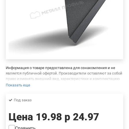
Информация о товаре предоставлена для ознакомления и не
является публичной офертой. Производители оставляют за собой
право изменять внешний вид, характеристики и комплектацию
товара, предварительно не уведомляя продавцов и потребителей.
Показать еще
Просим вас отнестись с пониманием к данному факту и заранее
приносим извинения за возможные неточности в описании и
Под заказ
фотографиях товара. Будем благодарны вам за сообщение об
ошибках — это поможет сделать наш каталог еще точнее!
Цена
19.98 р
24.97
Сравнить