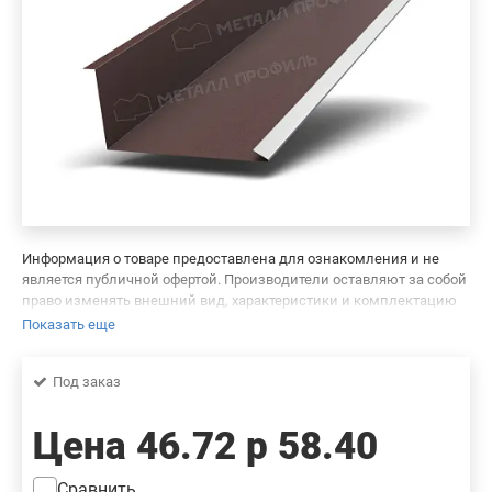
Информация о товаре предоставлена для ознакомления и не
является публичной офертой. Производители оставляют за собой
право изменять внешний вид, характеристики и комплектацию
товара, предварительно не уведомляя продавцов и потребителей.
Показать еще
Просим вас отнестись с пониманием к данному факту и заранее
приносим извинения за возможные неточности в описании и
Под заказ
фотографиях товара. Будем благодарны вам за сообщение об
ошибках — это поможет сделать наш каталог еще точнее!
Цена
46.72 р
58.40
Сравнить