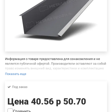
Информация о товаре предоставлена для ознакомления и не
является публичной офертой. Производители оставляют за собой
право изменять внешний вид, характеристики и комплектацию
товара, предварительно не уведомляя продавцов и потребителей.
Показать еще
Просим вас отнестись с пониманием к данному факту и заранее
приносим извинения за возможные неточности в описании и
Под заказ
фотографиях товара. Будем благодарны вам за сообщение об
ошибках — это поможет сделать наш каталог еще точнее!
Цена
40.56 р
50.70
Сравнить