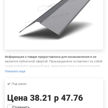
Информация о товаре предоставлена для ознакомления и не
является публичной офертой. Производители оставляют за собой
право изменять внешний вид, характеристики и комплектацию
товара, предварительно не уведомляя продавцов и потребителей.
Показать еще
Просим вас отнестись с пониманием к данному факту и заранее
приносим извинения за возможные неточности в описании и
Под заказ
фотографиях товара. Будем благодарны вам за сообщение об
ошибках — это поможет сделать наш каталог еще точнее!
Цена
38.21 р
47.76
Сравнить