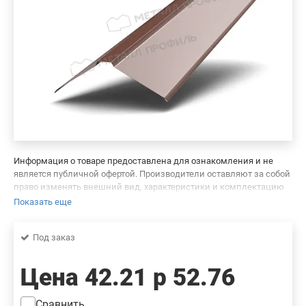
Информация о товаре предоставлена для ознакомления и не
является публичной офертой. Производители оставляют за собой
право изменять внешний вид, характеристики и комплектацию
товара, предварительно не уведомляя продавцов и потребителей.
Показать еще
Просим вас отнестись с пониманием к данному факту и заранее
приносим извинения за возможные неточности в описании и
Под заказ
фотографиях товара. Будем благодарны вам за сообщение об
ошибках — это поможет сделать наш каталог еще точнее!
Цена
42.21 р
52.76
Сравнить