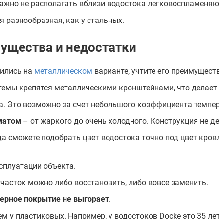
важно не располагать вблизи водостока легковоспламеня
я разнообразная, как у стальных.
ущества и недостатки
вились на
металлическом
варианте, учтите его преимуществ
стемы крепятся металлическими кронштейнами, что делает
ра. Это возможно за счет небольшого коэффициента темпе
матом
– от жаркого до очень холодного. Конструкция не де
уда сможете подобрать цвет водостока точно под цвет кро
сплуатации объекта.
часток можно либо восстановить, либо вовсе заменить.
ерное покрытие не выгорает
.
 у пластиковых. Например, у водостоков Docke это 35 лет 