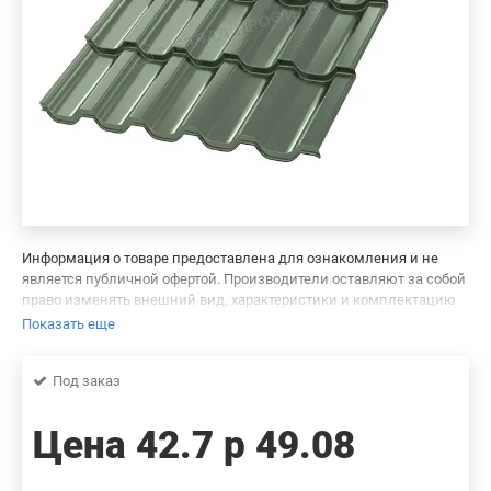
Информация о товаре предоставлена для ознакомления и не
является публичной офертой. Производители оставляют за собой
право изменять внешний вид, характеристики и комплектацию
товара, предварительно не уведомляя продавцов и потребителей.
Показать еще
Просим вас отнестись с пониманием к данному факту и заранее
приносим извинения за возможные неточности в описании и
Под заказ
фотографиях товара. Будем благодарны вам за сообщение об
ошибках — это поможет сделать наш каталог еще точнее!
Цена
42.7 р
49.08