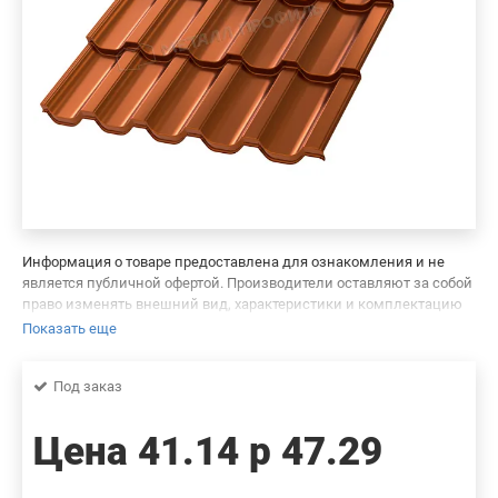
Информация о товаре предоставлена для ознакомления и не
является публичной офертой. Производители оставляют за собой
право изменять внешний вид, характеристики и комплектацию
товара, предварительно не уведомляя продавцов и потребителей.
Показать еще
Просим вас отнестись с пониманием к данному факту и заранее
приносим извинения за возможные неточности в описании и
Под заказ
фотографиях товара. Будем благодарны вам за сообщение об
ошибках — это поможет сделать наш каталог еще точнее!
Цена
41.14 р
47.29