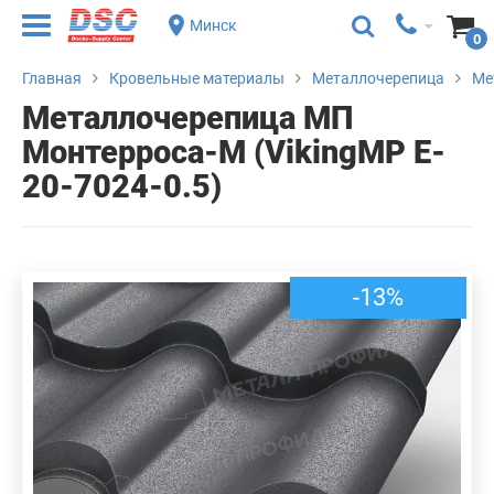
Минск
0
Главная
Кровельные материалы
Металлочерепица
Ме
Металлочерепица МП
Монтерроса-M (VikingMP E-
20-7024-0.5)
-13%