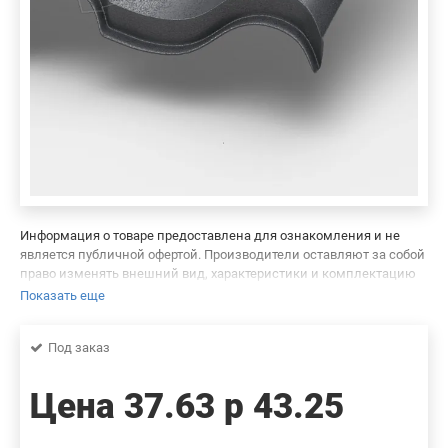
Информация о товаре предоставлена для ознакомления и не
является публичной офертой. Производители оставляют за собой
право изменять внешний вид, характеристики и комплектацию
товара, предварительно не уведомляя продавцов и потребителей.
Показать еще
Просим вас отнестись с пониманием к данному факту и заранее
приносим извинения за возможные неточности в описании и
Под заказ
фотографиях товара. Будем благодарны вам за сообщение об
ошибках — это поможет сделать наш каталог еще точнее!
Цена
37.63 р
43.25