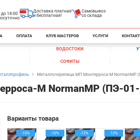
Доставка платная
Самовывоз
0 до 18:00
и бесплатная!
со склада
глосуточно
А
ОПЛАТА
КЛУБ МАСТЕРОВ
УСЛУГИ
КОНТАК
ВОДОСТОКИ
У
СОФИТЫ
еталлпрофиль
Металлочерепица МП Монтерроса-M NormanMP (П
ерроса-M NormanMP (ПЭ-01-
Варианты товара
-10%
-10%
-13%
-13%