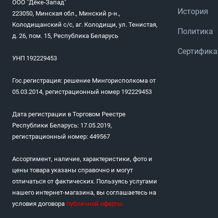
ООО "Дёке-Запад"
История
223050, Минская обл., Минский р-н.,
Колодищанский с/с, аг. Колодищи, ул. Тенистая,
Политика
д. 26, пом. 15, Республика Беларусь
Сертифик
УНП 192229453
Гос.регистрация: решение Мингорисполкома от
05.03.2014, регистрационный номер 192229453
Дата регистрации в Торговом Реестре
Республики Беларусь: 17.05.2019,
регистрационный номер: 449567
Ассортимент, наличие, характеристики, фото и
цены товара указаны справочно и могут
отличаться от фактических. Пользуясь услугами
нашего интернет-магазина, вы соглашаетесь на
условия договора
публичной оферты
.