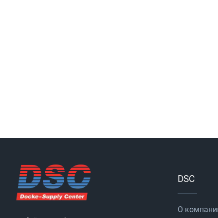
DSC
О компани