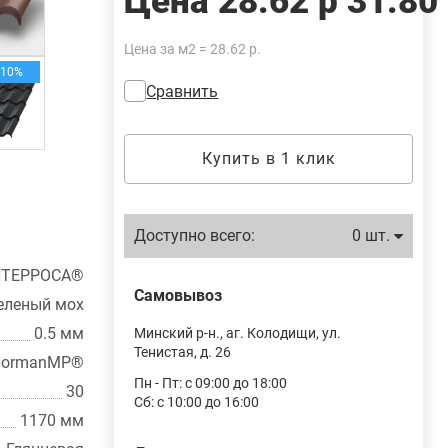
Цена
28.62 р
31.80
Цена за м2 = 28.62 р.
-10%
Сравнить
Купить в 1 клик
Доступно всего:
0 шт.
ТЕРРОСА®
Самовывоз
еленый мох
0.5 мм
Минский р-н., аг. Колодищи, ул.
Тенистая, д. 26
NormanMP®
Пн - Пт: с 09:00 до 18:00
30
Сб: с 10:00 до 16:00
1170 мм