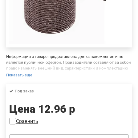
Информация о товаре предоставлена для ознакомления и не
является публичной офертой. Производители оставляют за собой
право изменять внешний вид, характеристики и комплектацию
товара, предварительно не уведомляя продавцов и потребителей.
Показать еще
Просим вас отнестись с пониманием к данному факту и заранее
приносим извинения за возможные неточности в описании и
Под заказ
фотографиях товара. Будем благодарны вам за сообщение об
ошибках — это поможет сделать наш каталог еще точнее!
Цена
12.96 р
Сравнить