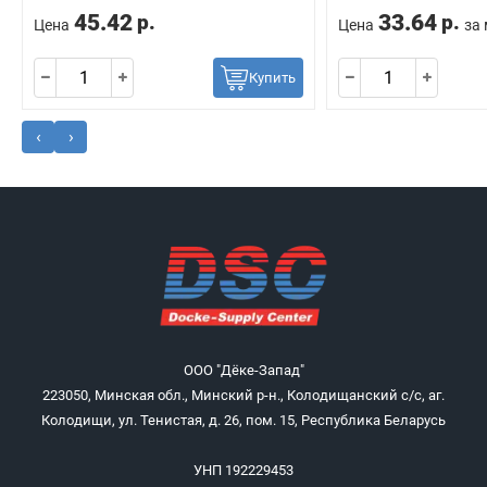
45.42
33.64
р.
р.
Цена
Цена
за
Купить
‹
›
ООО "Дёке-Запад"
223050, Минская обл., Минский р-н., Колодищанский с/с, аг.
Колодищи, ул. Тенистая, д. 26, пом. 15, Республика Беларусь
УНП 192229453