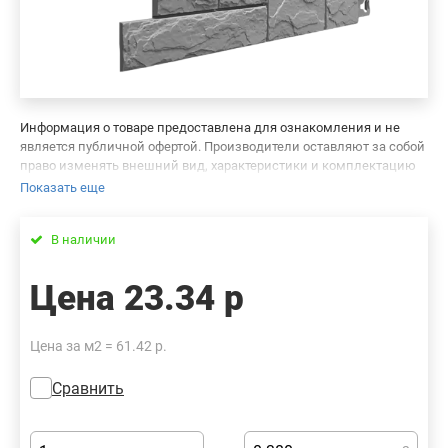
Информация о товаре предоставлена для ознакомления и не
является публичной офертой. Производители оставляют за собой
право изменять внешний вид, характеристики и комплектацию
товара, предварительно не уведомляя продавцов и потребителей.
Показать еще
Просим вас отнестись с пониманием к данному факту и заранее
приносим извинения за возможные неточности в описании и
В наличии
фотографиях товара. Будем благодарны вам за сообщение об
ошибках — это поможет сделать наш каталог еще точнее!
Цена
23.34 р
Цена за м2 = 61.42 р.
Сравнить