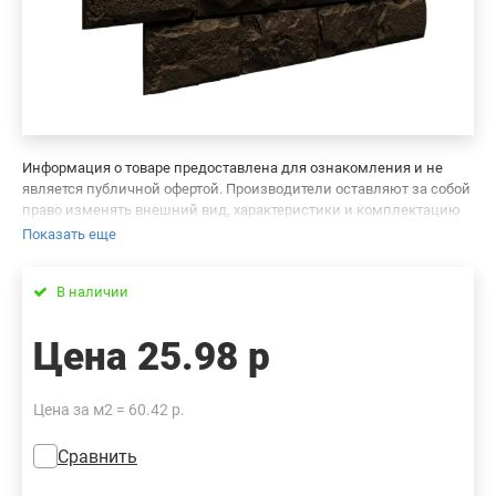
Информация о товаре предоставлена для ознакомления и не
является публичной офертой. Производители оставляют за собой
право изменять внешний вид, характеристики и комплектацию
товара, предварительно не уведомляя продавцов и потребителей.
Показать еще
Просим вас отнестись с пониманием к данному факту и заранее
приносим извинения за возможные неточности в описании и
В наличии
фотографиях товара. Будем благодарны вам за сообщение об
ошибках — это поможет сделать наш каталог еще точнее!
Цена
25.98 р
Цена за м2 = 60.42 р.
Сравнить