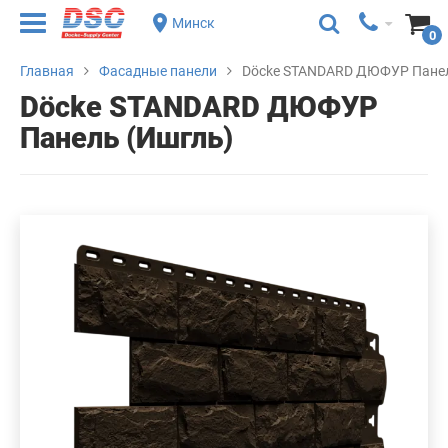
Минск
0
Главная
Фасадные панели
Döcke STANDARD ДЮФУР Панел
Döcke STANDARD ДЮФУР
Панель (Ишгль)