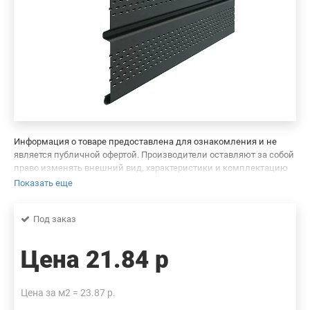
Информация о товаре предоставлена для ознакомления и не
является публичной офертой. Производители оставляют за собой
право изменять внешний вид, характеристики и комплектацию
товара, предварительно не уведомляя продавцов и потребителей.
Показать еще
Просим вас отнестись с пониманием к данному факту и заранее
приносим извинения за возможные неточности в описании и
Под заказ
фотографиях товара. Будем благодарны вам за сообщение об
ошибках — это поможет сделать наш каталог еще точнее!
Цена
21.84 р
Цена за м2 = 23.87 р.