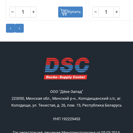
Купить
‹
›
ООО "Дёке-Запад"
223050, Минская обл., Минский р-н., Колодищанский с/с, аг.
Колодищи, ул. Тенистая, д. 26, пом. 15, Республика Беларусь
УНП 192229453
Гос.регистрация: решение Мингорисполкома от 05.03.2014,