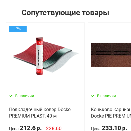
Сопутствующие товары
-7%
В наличии
В наличии
Подкладочный ковер Dӧcke
Коньково-карнизн
PREMIUM PLAST, 40 м
Döcke PIE PREMIU
212.6
233.10
р.
р.
228.60
Цена
Цена