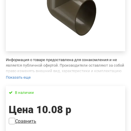
Информация о товаре предоставлена для ознакомления и не
является публичной офертой. Производители оставляют за собой
право изменять внешний вид, характеристики и комплектацию
товара, предварительно не уведомляя продавцов и потребителей.
Показать еще
Просим вас отнестись с пониманием к данному факту и заранее
приносим извинения за возможные неточности в описании и
В наличии
фотографиях товара. Будем благодарны вам за сообщение об
ошибках — это поможет сделать наш каталог еще точнее!
Цена
10.08 р
Сравнить