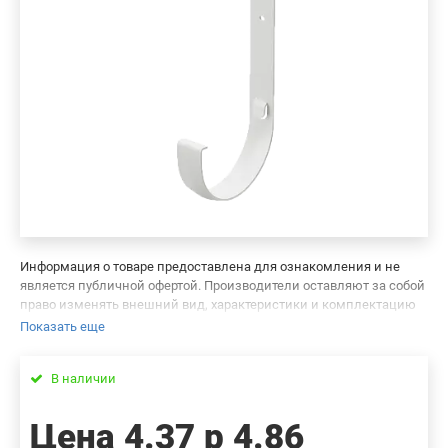
Информация о товаре предоставлена для ознакомления и не
является публичной офертой. Производители оставляют за собой
право изменять внешний вид, характеристики и комплектацию
товара, предварительно не уведомляя продавцов и потребителей.
Показать еще
Просим вас отнестись с пониманием к данному факту и заранее
приносим извинения за возможные неточности в описании и
В наличии
фотографиях товара. Будем благодарны вам за сообщение об
ошибках — это поможет сделать наш каталог еще точнее!
Цена
4.37 р
4.86