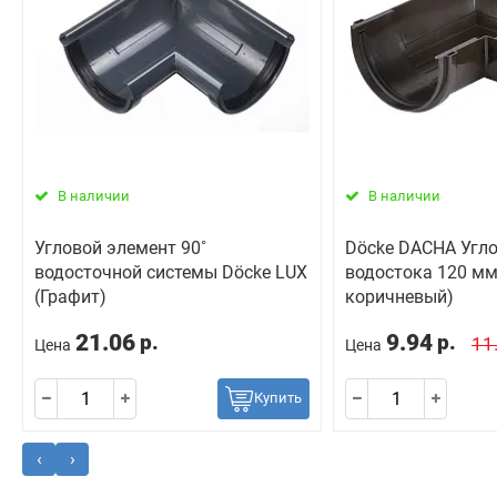
В наличии
В наличии
Угловой элемент 90˚
Döcke DACHA Угл
водосточной системы Döcke LUX
водостока 120 мм 
(Графит)
коричневый)
21.06
9.94
р.
р.
11
Цена
Цена
Купить
‹
›