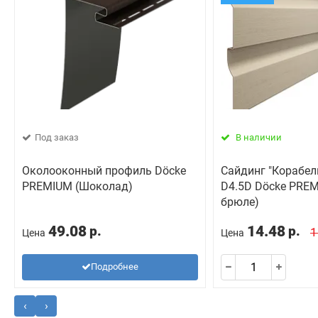
Под заказ
В наличии
Околооконный профиль Döcke
Сайдинг "Корабел
PREMIUM (Шоколад)
D4.5D Döcke PREM
брюле)
49.08
14.48
р.
р.
1
Цена
Цена
Подробнее
‹
›