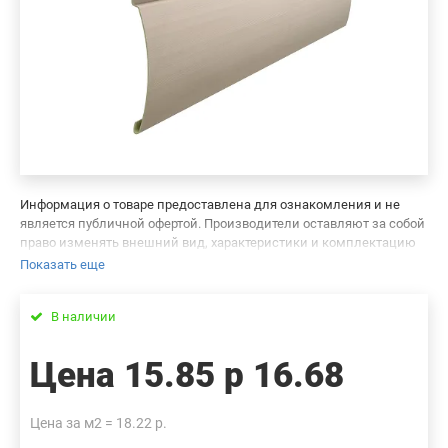
Информация о товаре предоставлена для ознакомления и не
является публичной офертой. Производители оставляют за собой
право изменять внешний вид, характеристики и комплектацию
товара, предварительно не уведомляя продавцов и потребителей.
Показать еще
Просим вас отнестись с пониманием к данному факту и заранее
приносим извинения за возможные неточности в описании и
В наличии
фотографиях товара. Будем благодарны вам за сообщение об
ошибках — это поможет сделать наш каталог еще точнее!
Цена
15.85 р
16.68
Цена за м2 = 18.22 р.