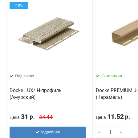
-10%
Под заказ
В наличии
Döcke LUX/ Н-профиль
Döcke PREMIUM J
(Амурский)
(Карамель)
31
11.52
р.
р.
34.44
Цена
Цена
Подробнее