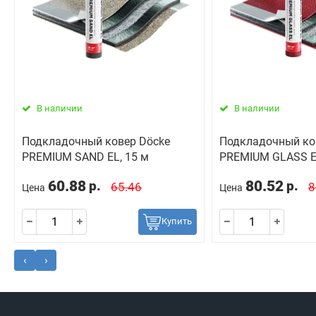
В наличии
В наличии
Подкладочный ковер Dӧcke
Подкладочный ко
PREMIUM SAND EL, 15 м
PREMIUM GLASS EL
60.88
80.52
р.
р.
65.46
8
Цена
Цена
Купить
‹
›