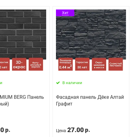
Хит
ии
В наличии
EMIUM BERG Панель
Фасадная панель Дёке Алтай
рый)
Графит
50
27.00
р.
р.
Цена