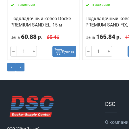
В наличии
В наличии
Подкладочный ковер Dӧcke
Подкладочный кове
PREMIUM SAND EL, 15 м
PREMIUM SAND FIX,
60.88
165.84
р.
р.
65.46
1
Цена
Цена
Купить
‹
›
DSC
О компани
ООО "Дёке-Запад"