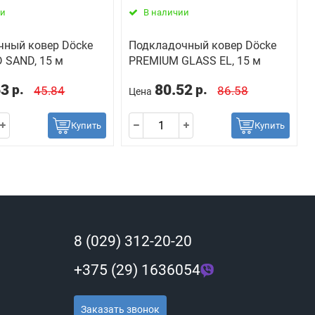
ии
В наличии
чный ковер Dӧcke
Подкладочный ковер Dӧcke
 SAND, 15 м
PREMIUM GLASS EL, 15 м
63
80.52
р.
р.
45.84
86.58
Цена
Купить
Купить
8 (029) 312-20-20
+375 (29) 1636054
Заказать звонок