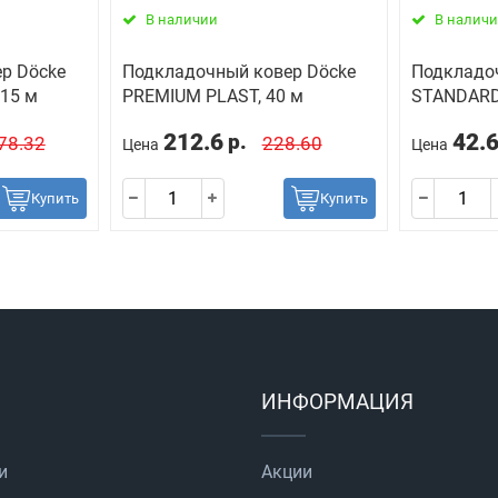
В наличии
В налич
р Dӧcke
Подкладочный ковер Dӧcke
Подкладо
 15 м
PREMIUM PLAST, 40 м
STANDARD
212.6
42.
р.
78.32
228.60
Цена
Цена
Купить
Купить
ИНФОРМАЦИЯ
и
Акции