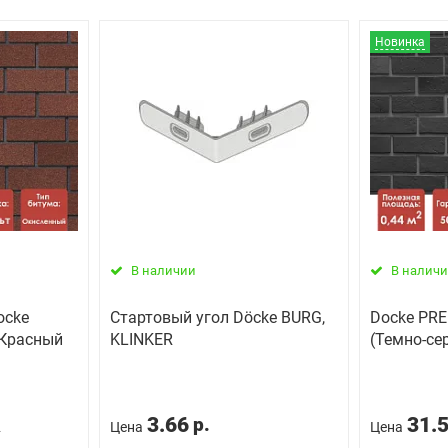
Новинка
В наличии
В налич
ocke
Стартовый угол Döcke BURG,
Docke PR
 Красный
KLINKER
(Темно-се
3.66
31.
р.
2
Цена
Цена