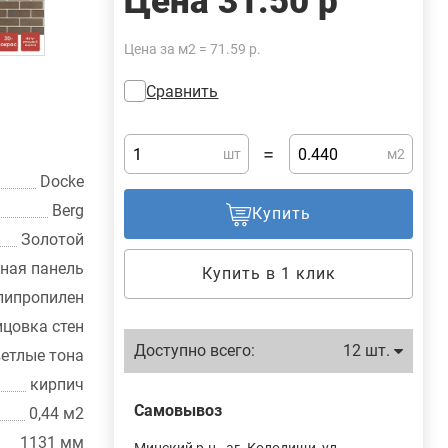
Цена
31.50 р
Цена за м2 = 71.59 р.
Сравнить
=
шт
м2
Docke
Berg
Купить
Золотой
ная панель
Купить в 1 клик
липропилен
цовка стен
Доступно всего:
12 шт.
ветлые тона
кирпич
Самовывоз
0,44 м2
1131 мм