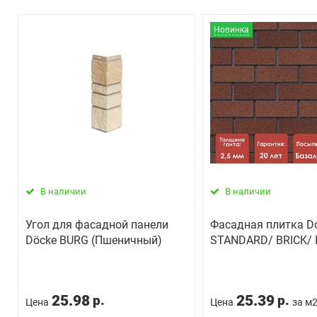
Новинка
В наличии
В наличии
Угол для фасадной панели
Фасадная плитка D
Döcke BURG (Пшеничный)
STANDARD/ BRICK/
25.98
25.39
р.
р.
Цена
Цена
за м