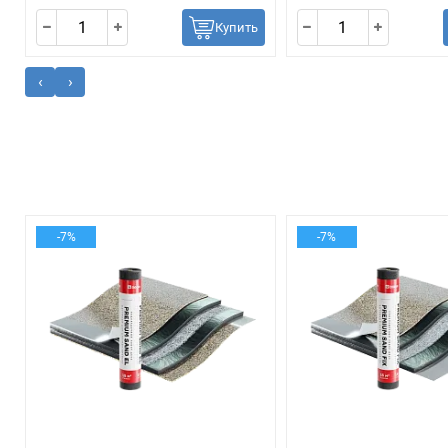
Купить
‹
›
-7%
-7%