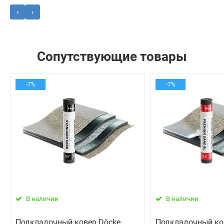
‹
›
Сопутствующие товары
-7%
-7%
В наличии
В наличии
Подкладочный ковер Dӧcke
Подкладочный ко