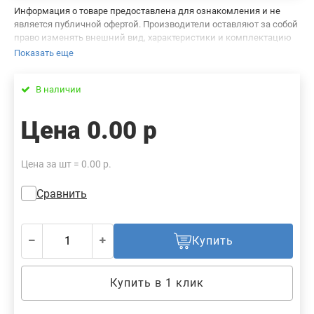
Информация о товаре предоставлена для ознакомления и не
является публичной офертой. Производители оставляют за собой
право изменять внешний вид, характеристики и комплектацию
товара, предварительно не уведомляя продавцов и потребителей.
Показать еще
Просим вас отнестись с пониманием к данному факту и заранее
приносим извинения за возможные неточности в описании и
В наличии
фотографиях товара. Будем благодарны вам за сообщение об
ошибках — это поможет сделать наш каталог еще точнее!
Цена
0.00 р
Цена за шт = 0.00 р.
Сравнить
Купить
Купить в 1 клик