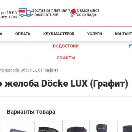
Доставка платная
Самовывоз
0 до 18:00
и бесплатная!
со склада
глосуточно
А
ОПЛАТА
КЛУБ МАСТЕРОВ
УСЛУГИ
КОНТАК
ВОДОСТОКИ
У
СОФИТЫ
го желоба Döcke LUX (Графит)
 желоба Döcke LUX (Графит)
Варианты товара