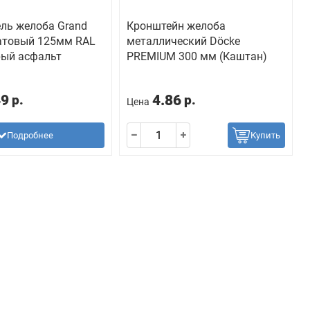
ль желоба Grand
Кронштейн желоба
матовый 125мм RAL
металлический Döcke
рый асфальт
PREMIUM 300 мм (Каштан)
49
4.86
р.
р.
Цена
Подробнее
Купить