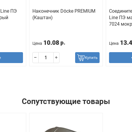
 Line ПЭ
Наконечник Döcke PREMIUM
Соедините
крый
(Каштан)
Line ПЭ 
7024 мок
10.08
13.
р.
Цена
Цена
е
Купить
Сопутствующие товары