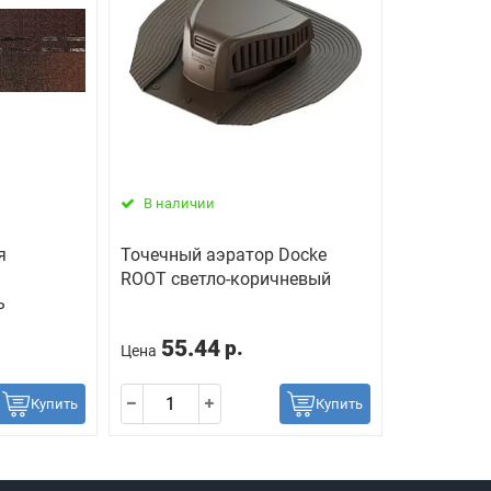
В наличии
я
Точечный аэратор Docke
ROOT светло-коричневый
ь
55.44
р.
Цена
Купить
Купить