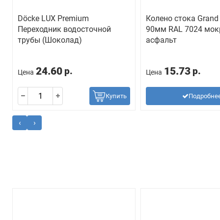
Döcke LUX Premium
Колено стока Grand
Переходник водосточной
90мм RAL 7024 мо
трубы (Шоколад)
асфальт
24.60
15.73
р.
р.
Цена
Цена
Купить
Подробне
‹
›