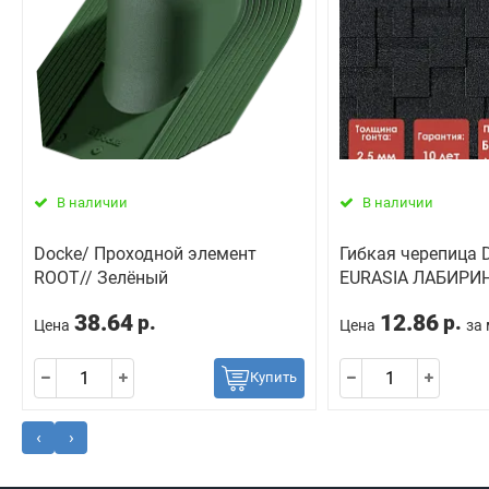
В наличии
В наличии
Docke/ Проходной элемент
Гибкая черепица D
ROOT// Зелёный
EURASIA ЛАБИРИ
38.64
12.86
р.
р.
Цена
Цена
за
Купить
‹
›