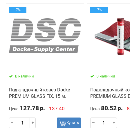
-7%
-7%
В наличии
В наличии
Подкладочный ковер Docke
Подкладочный ко
PREMIUM GLASS FIX, 15 м.
PREMIUM GLASS EL
127.78
80.52
р.
р.
137.40
8
Цена
Цена
Купить