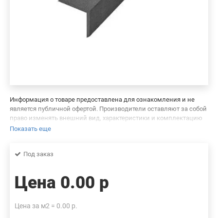
Информация о товаре предоставлена для ознакомления и не
является публичной офертой. Производители оставляют за собой
право изменять внешний вид, характеристики и комплектацию
товара, предварительно не уведомляя продавцов и потребителей.
Показать еще
Просим вас отнестись с пониманием к данному факту и заранее
приносим извинения за возможные неточности в описании и
Под заказ
фотографиях товара. Будем благодарны вам за сообщение об
ошибках — это поможет сделать наш каталог еще точнее!
Цена
0.00 р
Цена за м2 = 0.00 р.