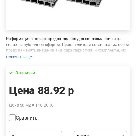
Информация о товаре предоставлена для ознакомления и не
является публичной офертой. Производители оставляют за собой
право изменять внешний вид, характеристики и комплектацию
товара, предварительно не уведомляя продавцов и потребителей.
Показать еще
Просим вас отнестись с пониманием к данному факту и заранее
приносим извинения за возможные неточности в описании и
В наличии
фотографиях товара. Будем благодарны вам за сообщение об
ошибках — это поможет сделать наш каталог еще точнее!
Цена
88.92 р
Цена за м2 = 148.20 р.
Сравнить