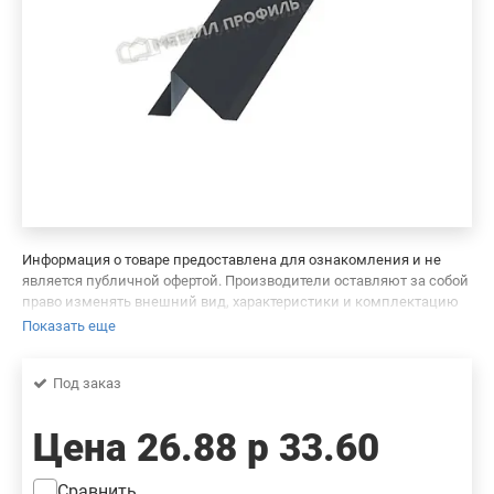
Информация о товаре предоставлена для ознакомления и не
является публичной офертой. Производители оставляют за собой
право изменять внешний вид, характеристики и комплектацию
товара, предварительно не уведомляя продавцов и потребителей.
Показать еще
Просим вас отнестись с пониманием к данному факту и заранее
приносим извинения за возможные неточности в описании и
Под заказ
фотографиях товара. Будем благодарны вам за сообщение об
ошибках — это поможет сделать наш каталог еще точнее!
Цена
26.88 р
33.60
Сравнить