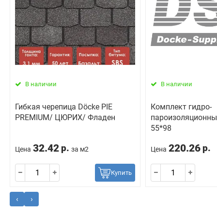
В наличии
В наличии
Гибкая черепица Döcke PIE
Комплект гидро-
PREMIUM/ ЦЮРИХ/ Фладен
пароизоляционны
55*98
32.42
220.26
р.
р.
Цена
за м2
Цена
Купить
‹
›