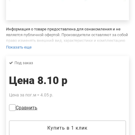
Информация о товаре предоставлена для ознакомления и не
является публичной офертой. Производители оставляют за собой
право изменять внешний вид, характеристики и комплектацию
товара, предварительно не уведомляя продавцов и потребителей.
Показать еще
Просим вас отнестись с пониманием к данному факту и заранее
приносим извинения за возможные неточности в описании и
Под заказ
фотографиях товара. Будем благодарны вам за сообщение об
ошибках — это поможет сделать наш каталог еще точнее!
Цена
8.10 р
Цена за пог.м = 4.05 р.
Сравнить
Купить в 1 клик