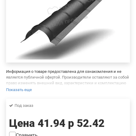
Информация о товаре предоставлена для ознакомления и не
является публичной офертой. Производители оставляют за собой
право изменять внешний вид, характеристики и комплектацию
товара, предварительно не уведомляя продавцов и потребителей.
Показать еще
Просим вас отнестись с пониманием к данному факту и заранее
приносим извинения за возможные неточности в описании и
Под заказ
фотографиях товара. Будем благодарны вам за сообщение об
ошибках — это поможет сделать наш каталог еще точнее!
Цена
41.94 р
52.42
Сравнить