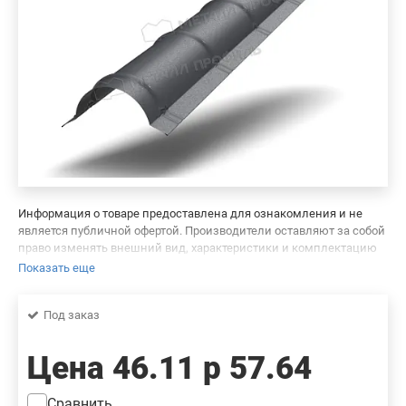
Информация о товаре предоставлена для ознакомления и не
является публичной офертой. Производители оставляют за собой
право изменять внешний вид, характеристики и комплектацию
товара, предварительно не уведомляя продавцов и потребителей.
Показать еще
Просим вас отнестись с пониманием к данному факту и заранее
приносим извинения за возможные неточности в описании и
Под заказ
фотографиях товара. Будем благодарны вам за сообщение об
ошибках — это поможет сделать наш каталог еще точнее!
Цена
46.11 р
57.64
Сравнить