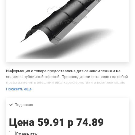
Информация о товаре предоставлена для ознакомления и не
является публичной офертой. Производители оставляют за собой
право изменять внешний вид, характеристики и комплектацию
товара, предварительно не уведомляя продавцов и потребителей.
Показать еще
Просим вас отнестись с пониманием к данному факту и заранее
приносим извинения за возможные неточности в описании и
Под заказ
фотографиях товара. Будем благодарны вам за сообщение об
ошибках — это поможет сделать наш каталог еще точнее!
Цена
59.91 р
74.89
Сравнить