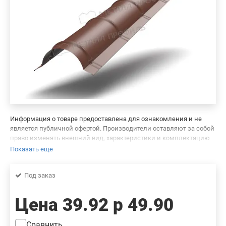
Информация о товаре предоставлена для ознакомления и не
является публичной офертой. Производители оставляют за собой
право изменять внешний вид, характеристики и комплектацию
товара, предварительно не уведомляя продавцов и потребителей.
Показать еще
Просим вас отнестись с пониманием к данному факту и заранее
приносим извинения за возможные неточности в описании и
Под заказ
фотографиях товара. Будем благодарны вам за сообщение об
ошибках — это поможет сделать наш каталог еще точнее!
Цена
39.92 р
49.90
Сравнить