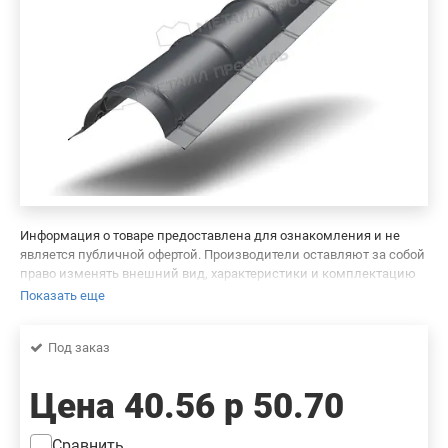
Информация о товаре предоставлена для ознакомления и не
является публичной офертой. Производители оставляют за собой
право изменять внешний вид, характеристики и комплектацию
товара, предварительно не уведомляя продавцов и потребителей.
Показать еще
Просим вас отнестись с пониманием к данному факту и заранее
приносим извинения за возможные неточности в описании и
Под заказ
фотографиях товара. Будем благодарны вам за сообщение об
ошибках — это поможет сделать наш каталог еще точнее!
Цена
40.56 р
50.70
Сравнить