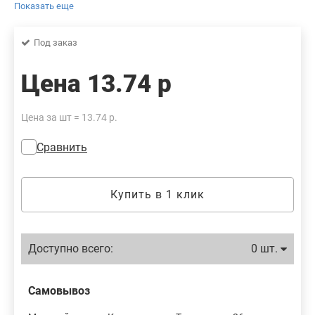
товара, предварительно не уведомляя продавцов и потребителей.
Показать еще
Просим вас отнестись с пониманием к данному факту и заранее
приносим извинения за возможные неточности в описании и
Под заказ
фотографиях товара. Будем благодарны вам за сообщение об
ошибках — это поможет сделать наш каталог еще точнее!
Цена
13.74 р
Цена за шт = 13.74 р.
Сравнить
Купить в 1 клик
Доступно всего:
0 шт.
Самовывоз