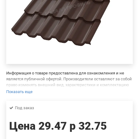
Информация о товаре предоставлена для ознакомления и не
является публичной офертой. Производители оставляют за собой
право изменять внешний вид, характеристики и комплектацию
товара, предварительно не уведомляя продавцов и потребителей.
Показать еще
Просим вас отнестись с пониманием к данному факту и заранее
приносим извинения за возможные неточности в описании и
Под заказ
фотографиях товара. Будем благодарны вам за сообщение об
ошибках — это поможет сделать наш каталог еще точнее!
Цена
29.47 р
32.75