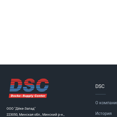
DSC
О компани
ООО "Дёке-Запад"
История
223050, Минская обл., Минский р-н.,