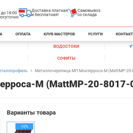
Доставка платная
Самовывоз
0 до 18:00
и бесплатная!
со склада
глосуточно
А
ОПЛАТА
КЛУБ МАСТЕРОВ
УСЛУГИ
КОНТАК
ВОДОСТОКИ
У
СОФИТЫ
еталлпрофиль
Металлочерепица МП Монтерроса-M (MattMP-20-8
ерроса-M (MattMP-20-8017-0
Варианты товара
-10%