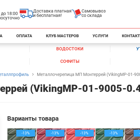
Доставка платная
Самовывоз
0 до 18:00
и бесплатная!
со склада
глосуточно
А
ОПЛАТА
КЛУБ МАСТЕРОВ
УСЛУГИ
КОНТАК
ВОДОСТОКИ
У
СОФИТЫ
еталлпрофиль
Металлочерепица МП Монтеррей (VikingMP-01-900
ррей (VikingMP-01-9005-0.
Варианты товара
-13%
-13%
-13%
-13%