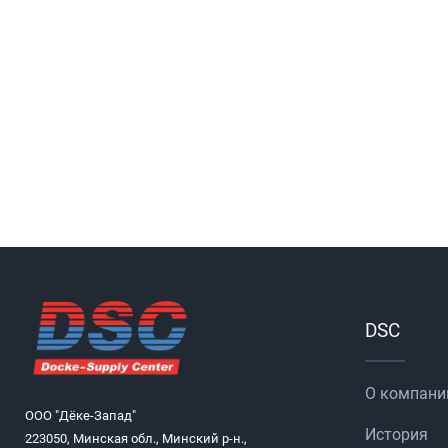
DSC
О компани
ООО "Дёке-Запад"
История
223050, Минская обл., Минский р-н.,