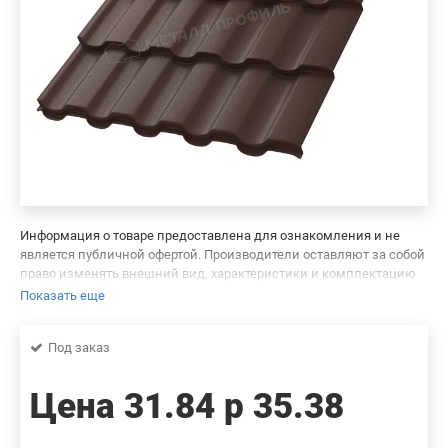
Информация о товаре предоставлена для ознакомления и не
является публичной офертой. Производители оставляют за собой
право изменять внешний вид, характеристики и комплектацию
товара, предварительно не уведомляя продавцов и потребителей.
Показать еще
Просим вас отнестись с пониманием к данному факту и заранее
приносим извинения за возможные неточности в описании и
Под заказ
фотографиях товара. Будем благодарны вам за сообщение об
ошибках — это поможет сделать наш каталог еще точнее!
Цена
31.84 р
35.38