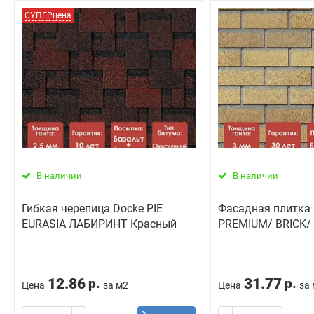
СУПЕРцена
В наличии
В наличии
Гибкая черепица Docke PIE
Фасадная плитка
EURASIA ЛАБИРИНТ Красный
PREMIUM/ BRICK/
12.86
31.77
р.
р.
Цена
за м2
Цена
за