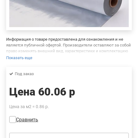
Информация о товаре предоставлена для ознакомления и не
является публичной офертой. Производители оставляют за собой
право изменять внешний вид, характеристики и комплектацию
товара, предварительно не уведомляя продавцов и потребителей.
Показать еще
Просим вас отнестись с пониманием к данному факту и заранее
приносим извинения за возможные неточности в описании и
Под заказ
фотографиях товара. Будем благодарны вам за сообщение об
ошибках — это поможет сделать наш каталог еще точнее!
Цена
60.06 р
Цена за м2 = 0.86 р.
Сравнить