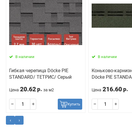
В наличии
В наличии
Гибкая черепица Döcke PIE
Коньково-карнизн
STANDARD/ ТЕТРИС/ Серый
Döcke PIE STANDA
20.62
216.60
р.
р.
Цена
за м2
Цена
Купить
‹
›