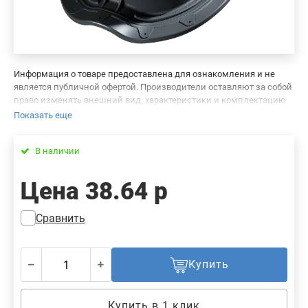
Информация о товаре предоставлена для ознакомления и не
является публичной офертой. Производители оставляют за собой
право изменять внешний вид, характеристики и комплектацию
товара, предварительно не уведомляя продавцов и потребителей.
Показать еще
Просим вас отнестись с пониманием к данному факту и заранее
приносим извинения за возможные неточности в описании и
В наличии
фотографиях товара. Будем благодарны вам за сообщение об
ошибках — это поможет сделать наш каталог еще точнее!
Цена
38.64 р
Сравнить
Купить
Купить в 1 клик