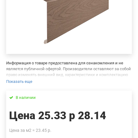
Информация о товаре предоставлена для ознакомления и не
является публичной офертой. Производители оставляют за собой
право изменять внешний вид, характеристики и комплектацию
товара, предварительно не уведомляя продавцов и потребителей.
Показать еще
Просим вас отнестись с пониманием к данному факту и заранее
приносим извинения за возможные неточности в описании и
В наличии
фотографиях товара. Будем благодарны вам за сообщение об
ошибках — это поможет сделать наш каталог еще точнее!
Цена
25.33 р
28.14
Цена за м2 = 23.45 р.