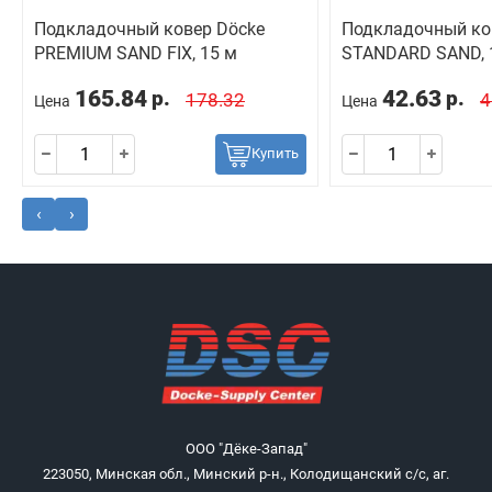
Подкладочный ковер Dӧcke
Подкладочный ко
PREMIUM SAND FIX, 15 м
STANDARD SAND, 
165.84
42.63
р.
р.
178.32
4
Цена
Цена
Купить
‹
›
ООО "Дёке-Запад"
223050, Минская обл., Минский р-н., Колодищанский с/с, аг.