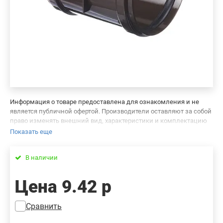
Информация о товаре предоставлена для ознакомления и не
является публичной офертой. Производители оставляют за собой
право изменять внешний вид, характеристики и комплектацию
товара, предварительно не уведомляя продавцов и потребителей.
Показать еще
Просим вас отнестись с пониманием к данному факту и заранее
приносим извинения за возможные неточности в описании и
В наличии
фотографиях товара. Будем благодарны вам за сообщение об
ошибках — это поможет сделать наш каталог еще точнее!
Цена
9.42 р
Сравнить