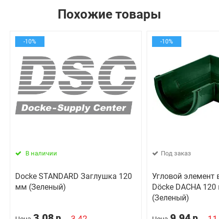
Похожие товары
-10%
-10%
В наличии
Под заказ
Docke STANDARD Заглушка 120
Угловой элемент 
мм (Зеленый)
Döcke DACHA 120 
(Зеленый)
3.08
9.94
р.
р.
3.42
11
Цена
Цена