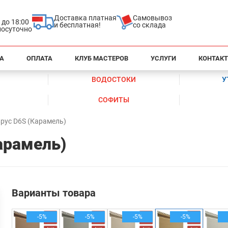
Доставка платная
Самовывоз
0 до 18:00
и бесплатная!
со склада
глосуточно
А
ОПЛАТА
КЛУБ МАСТЕРОВ
УСЛУГИ
КОНТАК
ВОДОСТОКИ
У
СОФИТЫ
Брус D6S (Карамель)
арамель)
Варианты товара
-5%
-5%
-5%
-5%