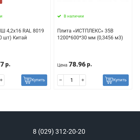
ии
В наличии
Ш 4,2х16 RAL 8019
Плита «ИСТПЛЕКС» 35В
00 шт) Китай
1200*600*30 мм (0,3456 м3)
77
78.96
р.
р.
Цена
Купить
Купить
8 (029) 312-20-20