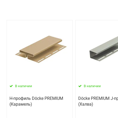
В наличии
В наличии
H-профиль Döcke PREMIUM
Döcke PREMIUM J-п
(Карамель)
(Халва)