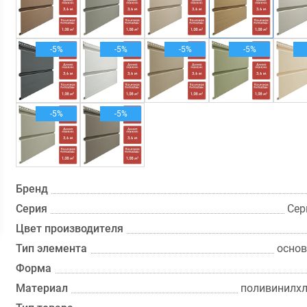
-5%
-5%
-5%
-5%
-5%
-5%
Бренд
Серия
Сер
Цвет производителя
Тип элемента
основ
Форма
Материал
поливинилхл