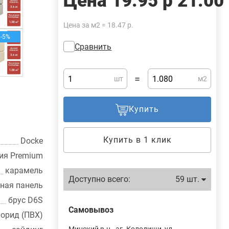
Цена
19.95 р
21.00
Цена за м2 = 18.47 р.
-5%
Сравнить
=
шт
м2
Купить
Купить в 1 клик
Docke
ия Premium
карамель
Доступно всего:
59 шт.
ная панель
брус D6S
Самовывоз
орид (ПВХ)