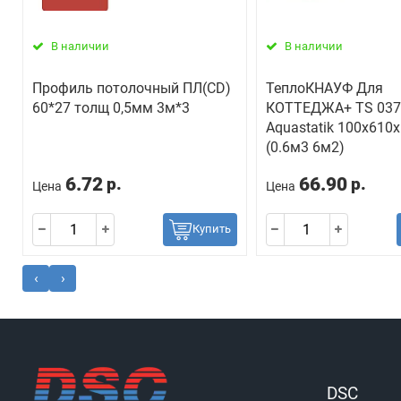
В наличии
В наличии
Профиль потолочный ПЛ(СD)
ТеплоКНАУФ Для
60*27 толщ 0,5мм 3м*3
КОТТЕДЖА+ TS 037
Aquastatik 100х610
(0.6м3 6м2)
6.72
66.90
р.
р.
Цена
Цена
Купить
‹
›
DSC