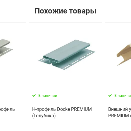
Похожие товары
В наличии
В налич
рофиль
H-профиль Döcke PREMIUM
Внешний у
(Голубика)
PREMIUM 