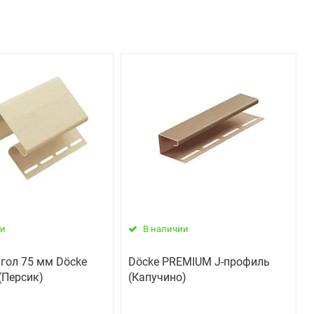
ии
В наличии
гол 75 мм Döcke
Döcke PREMIUM J-профиль
(Персик)
(Капучино)