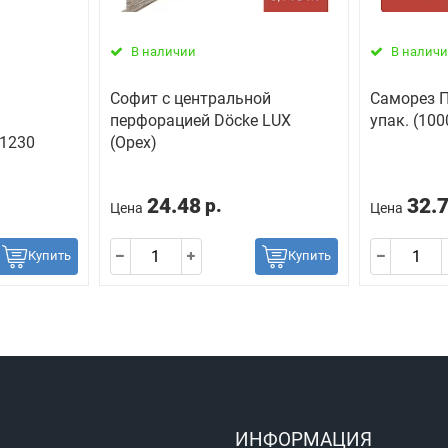
В наличии
В налич
Софит с центральной
Саморез П
перфорацией Döcke LUX
упак. (10
х1230
(Орех)
24.48
32.
р.
Цена
Цена
Купить
Купить
ИНФОРМАЦИЯ