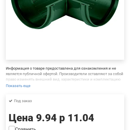
Информация о товаре предоставлена для ознакомления и не
является публичной офертой. Производители оставляют за собой
право изменять внешний вид, характеристики и комплектацию
товара, предварительно не уведомляя продавцов и потребителей.
Показать еще
Просим вас отнестись с пониманием к данному факту и заранее
приносим извинения за возможные неточности в описании и
Под заказ
фотографиях товара. Будем благодарны вам за сообщение об
ошибках — это поможет сделать наш каталог еще точнее!
Цена
9.94 р
11.04
Сравнить