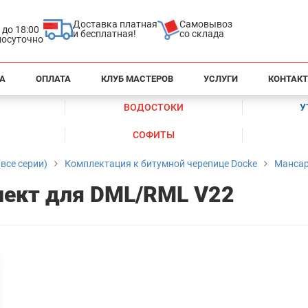
Доставка платная
Самовывоз
0 до 18:00
и бесплатная!
со склада
глосуточно
А
ОПЛАТА
КЛУБ МАСТЕРОВ
УСЛУГИ
КОНТАК
ВОДОСТОКИ
У
СОФИТЫ
все серии)
Комплектация к битумной черепице Docke
Мансар
ект для DML/RML V22