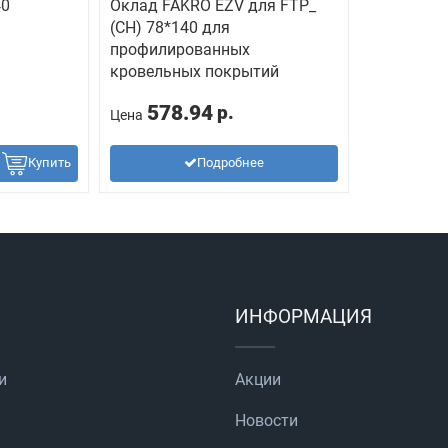
40
Оклад FAKRO EZV для FTP_
(CH) 78*140 для
профилированных
кровельных покрытий
578.94
р.
Цена
Купить
Подробнее
ИНФОРМАЦИЯ
и
Акции
Новости