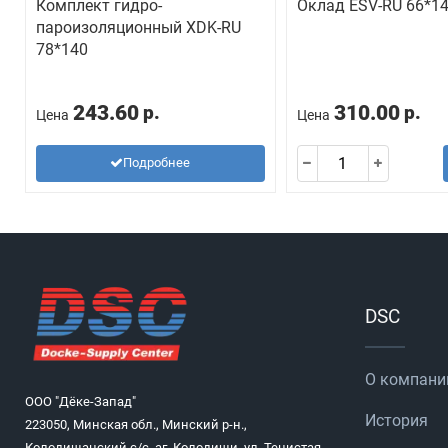
Комплект гидро-
Оклад ESV-RU 66*1
пароизоляционный ХDK-RU
78*140
243.60
310.00
р.
р.
Цена
Цена
Подробнее
DSC
О компани
ООО "Дёке-Запад"
История
223050, Минская обл., Минский р-н.,
Колодищанский с/с, аг. Колодищи, ул. Тенистая,